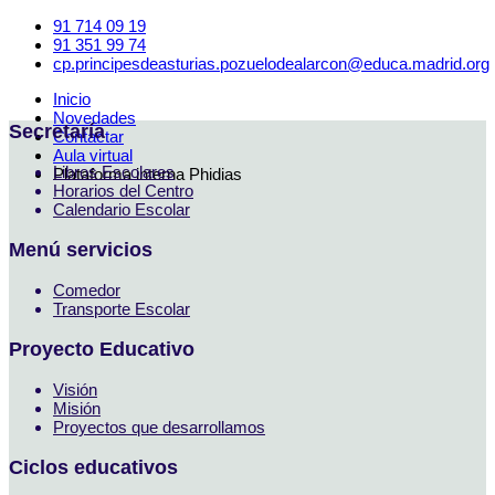
91 714 09 19
91 351 99 74
cp.principesdeasturias.pozuelodealarcon@educa.madrid.org
Inicio
Novedades
Secretaría
Contactar
Aula virtual
Libros Escolares
Plataforma interna Phidias
Horarios del Centro
Calendario Escolar
Menú servicios
Comedor
Transporte Escolar
Proyecto Educativo
Visión
Misión
Proyectos que desarrollamos
Ciclos educativos