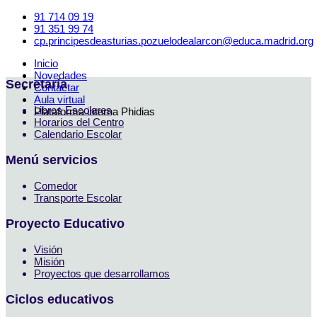
91 714 09 19
91 351 99 74
cp.principesdeasturias.pozuelodealarcon@educa.madrid.org
Inicio
Novedades
Secretaría
Contactar
Aula virtual
Libros Escolares
Plataforma interna Phidias
Horarios del Centro
Calendario Escolar
Menú servicios
Comedor
Transporte Escolar
Proyecto Educativo
Visión
Misión
Proyectos que desarrollamos
Ciclos educativos