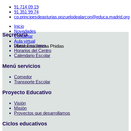
91 714 09 19
91 351 99 74
cp.principesdeasturias.pozuelodealarcon@educa.madrid.org
Inicio
Novedades
Secretaría
Contactar
Aula virtual
Libros Escolares
Plataforma interna Phidias
Horarios del Centro
Calendario Escolar
Menú servicios
Comedor
Transporte Escolar
Proyecto Educativo
Visión
Misión
Proyectos que desarrollamos
Ciclos educativos