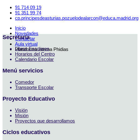
91 714 09 19
91 351 99 74
cp.principesdeasturias.pozuelodealarcon@educa.madrid.org
Inicio
Novedades
Secretaría
Contactar
Aula virtual
Libros Escolares
Plataforma interna Phidias
Horarios del Centro
Calendario Escolar
Menú servicios
Comedor
Transporte Escolar
Proyecto Educativo
Visión
Misión
Proyectos que desarrollamos
Ciclos educativos