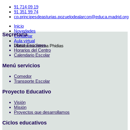
91 714 09 19
91 351 99 74
cp.principesdeasturias.pozuelodealarcon@educa.madrid.org
Inicio
Novedades
Secretaría
Contactar
Aula virtual
Libros Escolares
Plataforma interna Phidias
Horarios del Centro
Calendario Escolar
Menú servicios
Comedor
Transporte Escolar
Proyecto Educativo
Visión
Misión
Proyectos que desarrollamos
Ciclos educativos