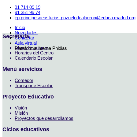
91 714 09 19
91 351 99 74
cp.principesdeasturias.pozuelodealarcon@educa.madrid.org
Inicio
Novedades
Secretaría
Contactar
Aula virtual
Libros Escolares
Plataforma interna Phidias
Horarios del Centro
Calendario Escolar
Menú servicios
Comedor
Transporte Escolar
Proyecto Educativo
Visión
Misión
Proyectos que desarrollamos
Ciclos educativos