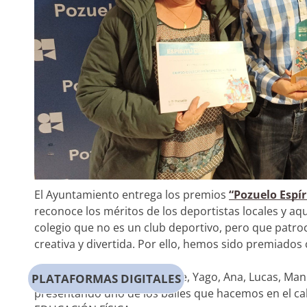
El Ayuntamiento entrega los premios
“Pozuelo Espír
reconoce los méritos de los deportistas locales y a
colegio que no es un club deportivo, pero que patr
creativa y divertida. Por ello, hemos sido premiado
Allí estuvimos junto con Irene, Yago, Ana, Lucas, Man
PLATAFORMAS DIGITALES
presentando uno de los bailes que hacemos en el ca