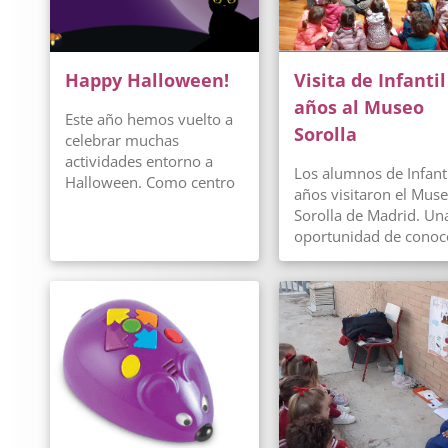
Happy Halloween!
Visita de Infantil
años al Museo
Este año hemos vuelto a
Sorolla
celebrar muchas
actividades entorno a
Los alumnos de Infanti
Halloween. Como centro
años visitaron el Mus
bilingüe es una
Sorolla de Madrid. Un
oportunidad de dar
oportunidad de conoc
rienda suelta a la
la casa, los cuadros y 
creatividad que nos
precioso jardín de est
ofrece esta celebración.
emblemático museo. 
Os ofrecemos como
visita se inscribe en la
muestra un vídeo con
actividades que esta
algunas de las actividades
realizando como part
que se han realizado y
del primer proyecto d
que han llegado a nuestra
este curso 2022-23. En
redacción. Espero que
vídeo podéis ver algu
disfrutéis tanto como los
imágenes. Esther