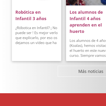
participantes.
Hernández y María Je
Campillo. Tutoras de
Robótica en
Los alumnos de
Infantil 4 años
Infantil 3 años
Infantil 4 años
aprenden en el
¿Róbotica en Infantil? ¡ No
huerto
puede ser ! Es mejor verlo
que explicarlo, por eso os
Los alumnos de 4 año
dejamos un vídeo que ha
(Koalas), hemos visita
elaborado su profesora
el huerto en este nue
Marina.
curso. Siempre vamos
con mucha ilusión, pu
es una actividad que 
gusta, disfrutamos y e
Más noticias
que aprendemos muc
Hemos escuchado un
cuento, y después con
guantes y la azada,
hemos preparado una
zona para plantar hab
También recogimos