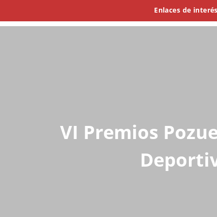
Infantil
Enlaces de interé
Primaria
Secundari
VI Premios Pozue
Deporti