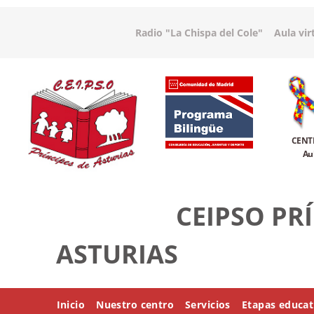
Radio "La Chispa del Cole
"
Aula vir
CENT
Au
CEIPSO PR
ASTURIAS
Inicio
Nuestro centro
Servicios
Etapas educat