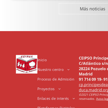
divertidas canciones que aprendieron.
Más noticias
CEIPSO Príncip
Inicio
C/Atlántico s/n
28224 Pozuelo 
Nuestro centro
Madrid
Proceso de Admisión
91 714 09 19- 91
Proyecto Educativo
cp.principesde
Proyectos
Programa Bilingüe
duca.madrid.or
©2021 CEIPSO Príncip
Enlaces de interés
Centro Preferente
Erasmus +
reservados.
Aviso le
Aulas TGD-TEA
Plataformas Digitales
Global Scholars
Premios y
Strengths Of