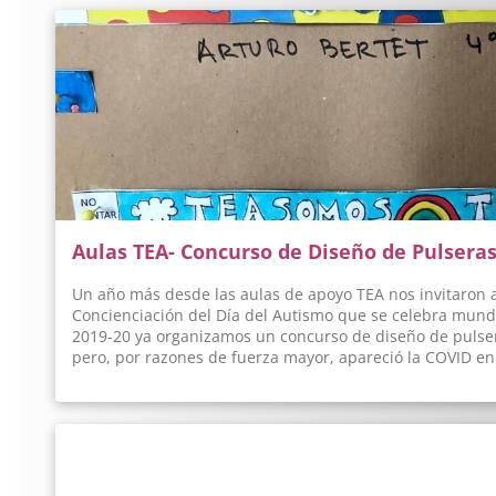
Aulas TEA- Concurso de Diseño de Pulsera
Un año más desde las aulas de apoyo TEA nos invitaron a 
Concienciación del Día del Autismo que se celebra mundi
2019-20 ya organizamos un concurso de diseño de pulser
pero, por razones de fuerza mayor, apareció la COVID e
compartirlo con todos vosotros. Este año hemos decidido 
todos a participar en un nuevo concurso en el que utiliz
Autismo (lazos, piezas de puzzle, infinitos, pictogramas,
más información se puede ver el enlace espacioautismo.
imaginación a funcionar participéis en este concurso. E
en nuestras muñecas impreso y de esa manera estaremo