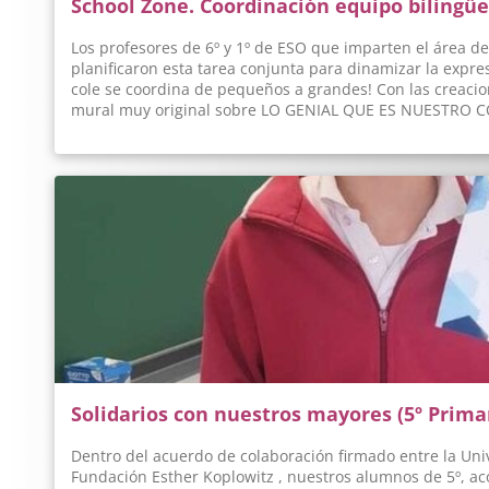
School Zone. Coordinación equipo bilingüe
Los profesores de 6º y 1º de ESO que imparten el área de
planificaron esta tarea conjunta para dinamizar la expre
cole se coordina de pequeños a grandes! Con las creaci
mural muy original sobre LO GENIAL QUE ES NUESTRO CO
de artículo. Fijaos en lo bonito que quedó nuestro hall y
alumnos de 6º utilizaron la plataforma CANVA para los d
resaltaron fueron: las salidas, los profesores, los amigos
cerca y comprobaréis el nivel de inglés que tienen. Se
conjuntas en el tercer trimestre de cara a la Semana de m
perdáis! Equipo Bilingüismo
Solidarios con nuestros mayores (5º Prima
Dentro del acuerdo de colaboración firmado entre la Univ
Fundación Esther Koplowitz , nuestros alumnos de 5º, a