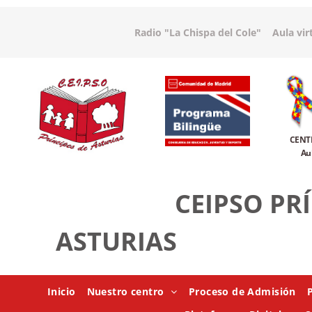
Radio "La Chispa del Cole
"
Aula vir
CENT
Au
CEIPSO PR
ASTURIAS
Inicio
Nuestro centro
Proceso de Admisión