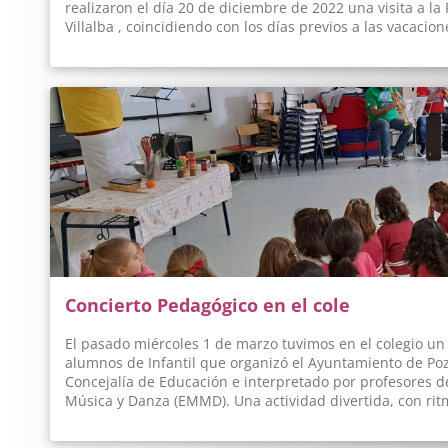
realizaron el día 20 de diciembre de 2022 una visita a l
Villalba , coincidiendo con los días previos a las vacacion
compartir una mañana con los residentes hablando con e
navideñas hechas en clase, les recitaron poemas y canta
disfrutaron mucho de la visita y comprendieron el senti
Era una salida bastante diferente a las que habían tenid
alumnos, se encontraban dos alumnos TEA y otros alumno
y todos salieron beneficiados por el intercambio de afect
la visita, los alumnos recibieron un diploma de la Fund
visita y como recuerdo de su estancia. De igual modo, la
centro, al colaborar en su OBRA SOCIAL"Un hogar para t
https://fundacionestherkoplowitz.org/proyectos/residenc
Les estamos muy agradecidos a la Fundación por el reco
Asturias y por la organización en este evento.
Concierto Pedagógico en el cole
El pasado miércoles 1 de marzo tuvimos en el colegio un
alumnos de Infantil que organizó el Ayuntamiento de Pozu
Concejalía de Educación e interpretado por profesores d
Música y Danza (EMMD). Una actividad divertida, con ritm
niños. ¡Los músicos elaboraron un menú musical y fue em
que os hemos preparado incluye una selección para que "