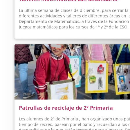
La última semana de clases de diciembre, para cerrar la 
diferentes actividades y talleres de diferentes áreas en 
Departamento de Matemáticas, a través de la Fundación C
juegos matemáticos para los cursos de 1º y 2º de la ESO. E
situaciones de aprendizaje a través de materiales matemá
acercar a los alumnos a esta disciplina, aumentar su inter
destrezas asociadas a esta ciencia. Los alumnos, acompa
especialistas, pudieron enfrentarse a diferentes juegos
álgebra, cálculo y geometría.
Patrullas de reciclaje de 2º Primaria
Los alumnos de 2º de Primaria , han organizado unas patru
tiempo de recreo, pasean por el patio y recuerdan a los
desperdicios de lo que están tomando para almorzar. D