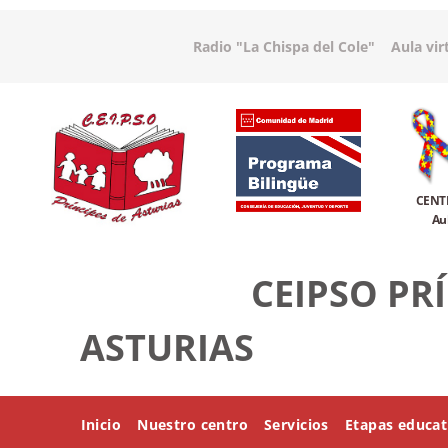
Radio "La Chispa del Cole
"
Aula vir
CENT
Au
CEIPSO PR
ASTURIAS
Inicio
Nuestro centro
Servicios
Etapas educat